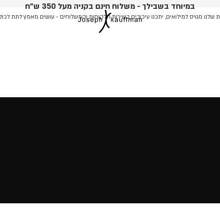
במיוחד בשבילך - משלוח חינם בקניה מעל 350 ש"ח
שלנו מגויס למילואים, יתכנו עיכובים בשירות הלקוחות והמשלוחים - עושים מאמץ לתת לכול