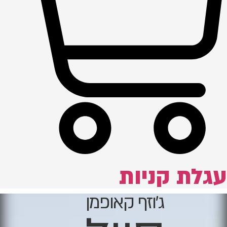
עגלת קניות
ג'וזף קאופמן