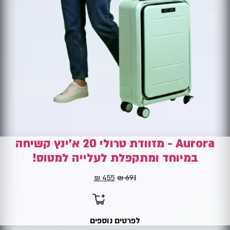
Aurora - מזוודת טרולי 20 א'ינץ קשיחה
במיוחד ומתקפלת לעלייה למטוס!
691
₪
455
המחיר
₪
המחיר
המקורי
הנוכחי
היה:
הוא:
455 ₪.
691 ₪.
לפרטים נוספים