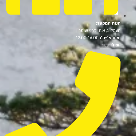
חנות המפעל:
העמל 3, א.ת. קרני שומרון
ימים א’-ה’:
12:00-16:00
יום ו’:
סגור