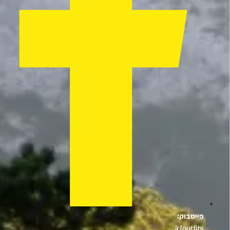
פייסבוק:
jkfoutfits