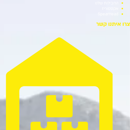
החבילות שלנו
אקססוריז
SpearHead
צרו איתנו קשר