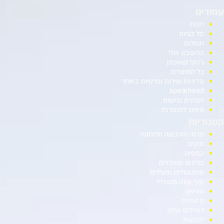
עמודים
חנות
סל קניות
תשלום
החשבון שלי
ג’וזף קאופמן
כל המוצרים
מדיניות שירות ופרטיות באתר
spearhead
הצהרת נגישות
מיתוג למוסדות
קטגוריות
תרמי והלבשה תחתונה
תיקים
קמפינג
פליזים וסוודרים
סופטשלים ומעילים
סוף עונה מטורף!
מציאון
מזוודות
לחיילים שלנו
חולצות