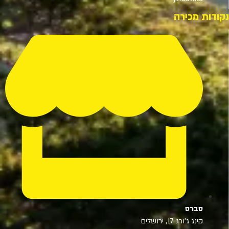
נקודות מכירה
סברס
קינג ג'ורג 17, ירושלים