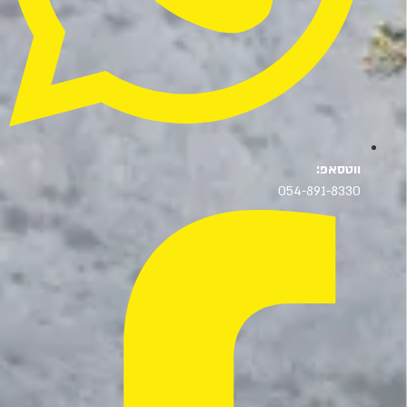
ווטסאפ:
054-891-8330