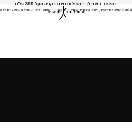
במיוחד בשבילך - משלוח חינם בקניה מעל 350 ש"ח
שלנו מגויס למילואים, יתכנו עיכובים בשירות הלקוחות והמשלוחים - עושים מאמץ לתת לכול