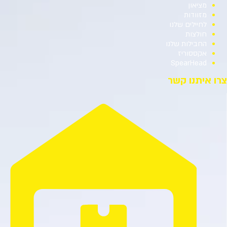
מציאון
מזוודות
לחיילים שלנו
חולצות
החבילות שלנו
אקססוריז
SpearHead
צרו איתנו קשר