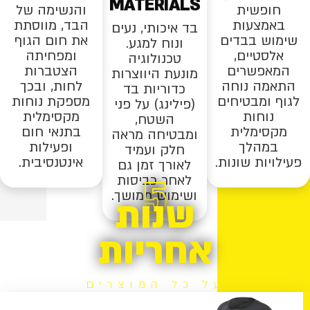
MATERIALS
חופשית
והנשימה של
באמצעות
הבד, מווסתת
בד איכותי, נעים
שימוש בבדים
את חום הגוף
ונוח למגע.
אלסטיים,
ומפחיתה
טכנולוגיה
המאפשרים
הצטברות
מונעת היווצרות
התאמה נוחה
לחות, ובכך
כדוריות בד
לגוף ומבטיחים
מספקת נוחות
(פילינג) על פני
נוחות
מקסימלית
השטח,
מקסימלית
בתנאי חום
ומבטיחה מראה
במהלך
ופעילות
חלק ועמיד
פעילויות שונות.
אינטנסיבית.
לאורך זמן גם
5
לאחר כביסות
ושימוש ממושך.
שנות
אחריות
על כל המוצרים