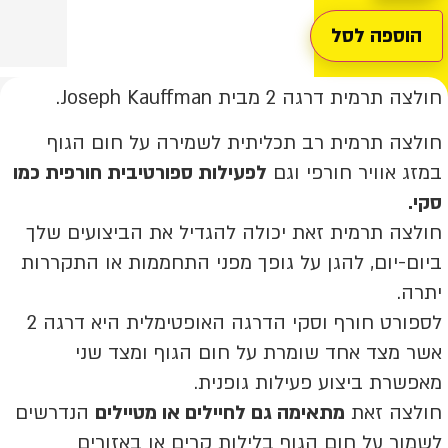
TO
LEVE
הוספה לסל
ולצה
רמית
חולצה תרמית דרגה 2 מבית Joseph Kauffman.
מה
שמירה
חולצה תרמית רב תכליתית לשמירה על חום הגוף
ל
ום
במזג אוויר חורפי וגם
לפעילות ספורטיבית חורפית כמו
גוף
חימום
סקי.
יא!
חולצה תרמית זאת יכולה להגדיל את הביצועים שלך
ביום-יום, להגן על גופך מפני התחממות או התקררות
יתרה.
לספורט חורף וסקי הדרגה האופטימלית היא דרגה 2
אשר מצד אחד שומרת על חום הגוף ומצד שני
מאפשרת ביצוע פעילות גופנית.
חולצה זאת
מתאימה גם לחיילים או מטיילים
הנדרשים
לשמור על חום הגוף בלילות קרים או באזורים