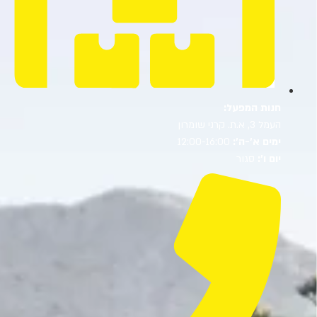
חנות המפעל:
העמל 3, א.ת. קרני שומרון
ימים א’-ה’:
12:00-16:00
יום ו’:
סגור