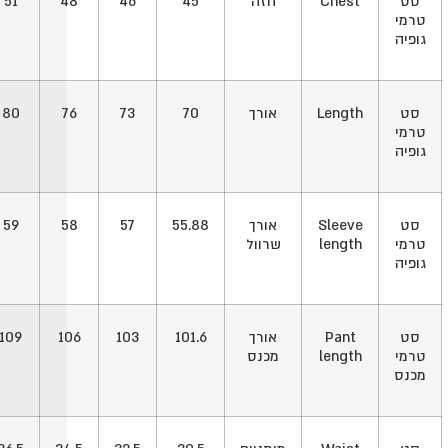
סט
Chest
חזה
45
46
48
51
טרמי
גופיה
סט
Length
אורך
70
73
76
80
טרמי
גופיה
סט
Sleeve
אורך
55.88
57
58
59
טרמי
length
שרוול
גופיה
סט
Pant
אורך
101.6
103
106
109
טרמי
length
מכנס
מכנס