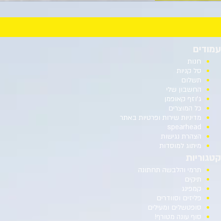
עמודים
חנות
סל קניות
תשלום
החשבון שלי
ג’וזף קאופמן
כל המוצרים
מדיניות שירות ופרטיות באתר
spearhead
הצהרת נגישות
מיתוג למוסדות
קטגוריות
תרמי והלבשה תחתונה
תיקים
קמפינג
פליזים וסוודרים
סופטשלים ומעילים
סוף עונה מטורף!