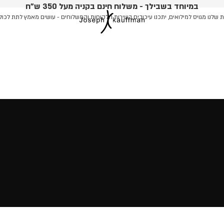
במיוחד בשבילך - משלוח חינם בקניה מעל 350 ש"ח
שלנו מגויס למילואים, יתכנו עיכובים בשירות הלקוחות והמשלוחים - עושים מאמץ לתת לכול