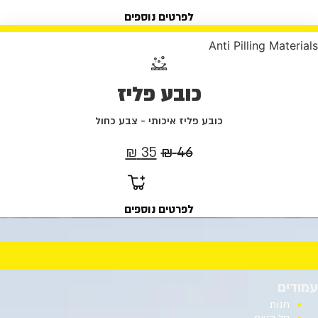
היה:
הוא:
לפרטים נוספים
46 ₪.
95 ₪.
Anti Pilling Materials
כובע פליז
כובע פליז איכותי - צבע כחול
המחיר
המחיר
₪
35
₪
46
המקורי
הנוכחי
היה:
הוא:
לפרטים נוספים
35 ₪.
46 ₪.
עמודים
חנות