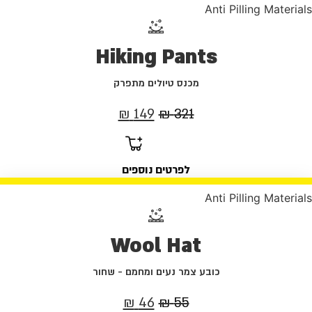
Anti Pilling Materials
Hiking Pants
מכנס טיולים מתפרק
המחיר
המחיר
₪
149
₪
321
המקורי
הנוכחי
היה:
הוא:
לפרטים נוספים
149 ₪.
321 ₪.
Anti Pilling Materials
Wool Hat
כובע צמר נעים ומחמם - שחור
המחיר
המחיר
₪
46
₪
55