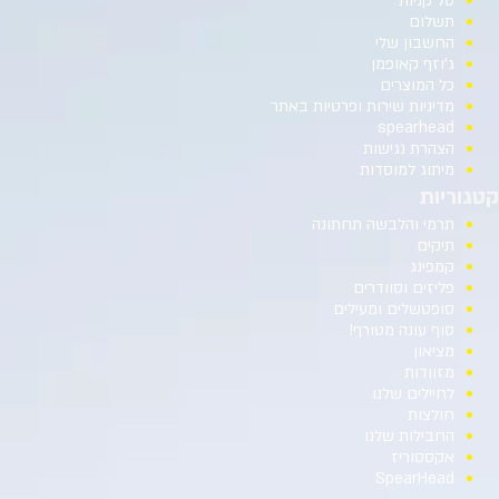
סל קניות
תשלום
החשבון שלי
ג’וזף קאופמן
כל המוצרים
מדיניות שירות ופרטיות באתר
spearhead
הצהרת נגישות
מיתוג למוסדות
קטגוריות
תרמי והלבשה תחתונה
תיקים
קמפינג
פליזים וסוודרים
סופטשלים ומעילים
סוף עונה מטורף!
מציאון
מזוודות
לחיילים שלנו
חולצות
החבילות שלנו
אקססוריז
SpearHead