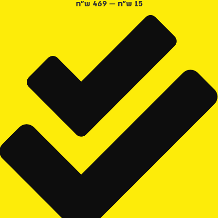
15
ש"ח
—
469
ש"ח