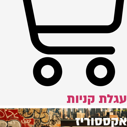
עגלת קניות
ג'וזף קאופמן
/ אקססוריז
אקססוריז