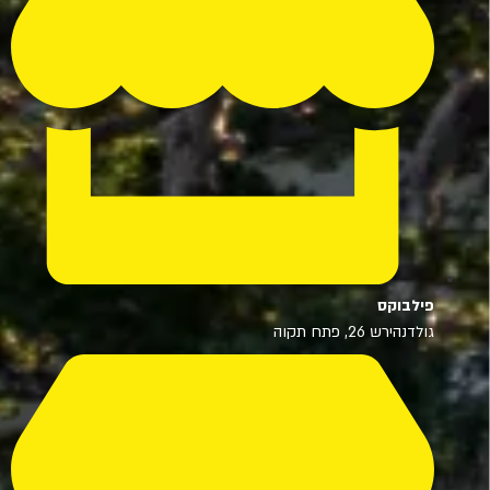
פילבוקס
גולדנהירש 26, פתח תקוה