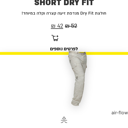
SHORT DRY FIT
חולצת Dry Fit מנדפת זיעה קצרה וקלה במיוחד!
המחיר
המחיר
₪
42
₪
52
המקורי
הנוכחי
היה:
הוא:
לפרטים נוספים
42 ₪.
52 ₪.
air-flow