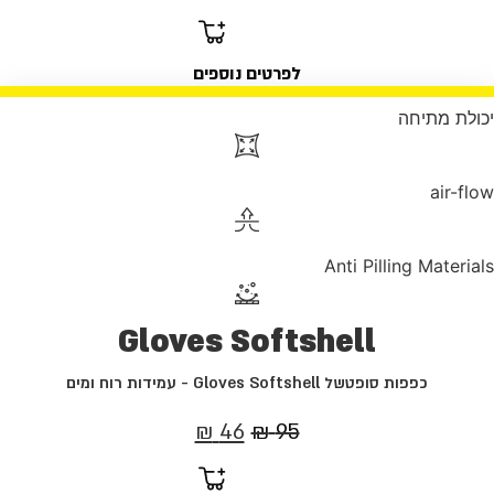
המקורי
הנוכחי
היה:
הוא:
לפרטים נוספים
46 ₪.
55 ₪.
יכולת מתיחה
air-flow
Anti Pilling Materials
Gloves Softshell
כפפות סופטשל Gloves Softshell - עמידות רוח ומים
המחיר
המחיר
₪
46
₪
95
המקורי
הנוכחי