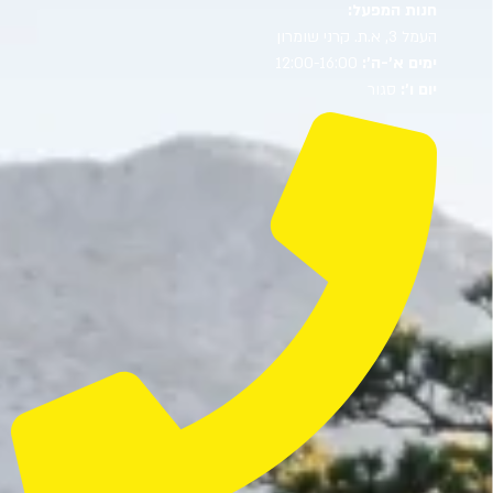
חנות המפעל:
העמל 3, א.ת. קרני שומרון
ימים א’-ה’:
12:00-16:00
יום ו’:
סגור