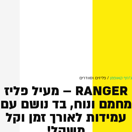
ג'וזף קאופמן
/ פליזים וסוודרים
RANGER – מעיל פליז
מחמם ונוח, בד נושם עם
עמידות לאורך זמן וקל
משקל!