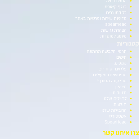
החשבון שלי
ג’וזף קאופמן
כל המוצרים
מדיניות שירות ופרטיות באתר
spearhead
הצהרת נגישות
מיתוג למוסדות
קטגוריות
תרמי והלבשה תחתונה
תיקים
קמפינג
פליזים וסוודרים
סופטשלים ומעילים
סוף עונה מטורף!
מציאון
מזוודות
לחיילים שלנו
חולצות
החבילות שלנו
אקססוריז
SpearHead
צרו איתנו קשר