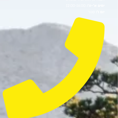
ימים א’-ה’:
12:00-16:00
יום ו’:
סגור