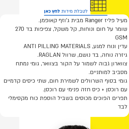
ם
מידות
לטבלת מידות
לחץ כאן
אורך
מן
מעיל פליז Ranger מבית ג’וזף קאופמן.
קל
שקל!
שומר על חום ונוחות, קל משקל, צפיפות בד 270
GSM
עדין ונוח למגע, ANTI PILLING MATERIALS
גיזרה נוחה, בד נושם, שרוול RAGLAN.
צווארון גבוה לשמור על הקור בצוואר, גומי נמתח
מסביב למותניים.
גומי בסוף השרוולים לשמירת חום, שתי כיסים קדמיים
עם רוכסן + כיס חזה פנימי עם רוכסן.
תפרים הפוכים מכוסים בשביל הוספת כוח מקסימלי
לבד