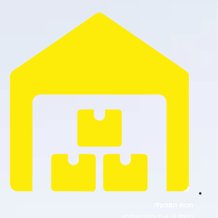
חנות המפעל:
העמל 3, א.ת. קרני שומרון