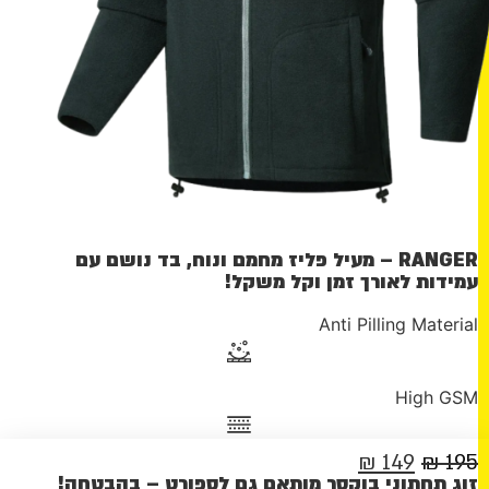
RANGER – מעיל פליז מחמם ונוח, בד נושם עם
עמידות לאורך זמן וקל משקל!
Anti Pilling Material
High GSM
המחיר
המחיר
₪
149
₪
195
זוג תחתוני בוקסר מותאם גם לספורט – בהבטחה!