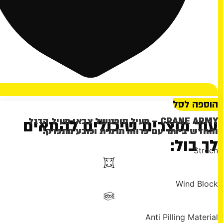
הוספה לסל
CRANE ARMY – מעיל סופטשל צבאי מעיל הדגל
עוד מוצרים שיכולים להתאים
והחדש ביותר עם פרווה תרמית וכובע מתפרק!
לך בול:
Strech
Wind Block
Anti Pilling Material