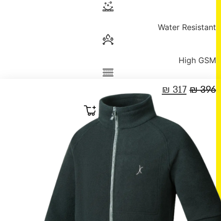
Water Resistant
High GSM
המחיר
המחיר
₪
317
₪
396
המקורי
הנוכחי
היה:
הוא:
לפרטים נוספים
317 ₪.
396 ₪.