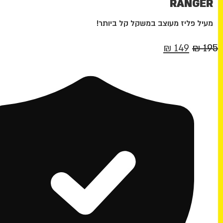
RANGER
מעיל פליז מעוצב במשקל קל ביותר!
המחיר
המחיר
₪
149
₪
195
המקורי
הנוכחי
היה:
הוא:
149 ₪.
195 ₪.