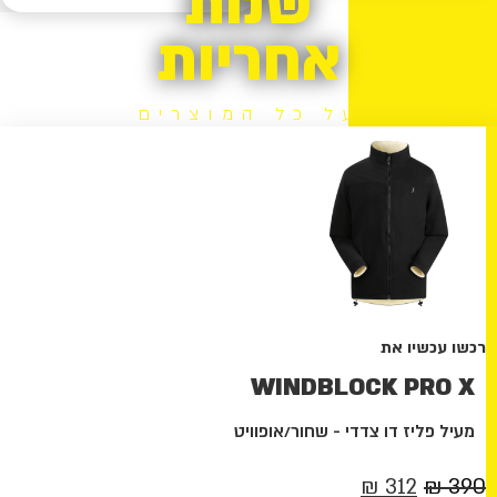
שנות
אחריות
על כל המוצרים
רכשו עכשיו את
WINDBLOCK PRO X
מעיל פליז דו צדדי - שחור/אופוויט
המחיר
המחיר
₪
312
₪
390