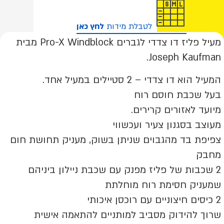
גנונות
מוצר
חד,
לטבלת מידות
לחץ כאן
כבת
סימת
מעיל פליז דו צדדי לגברים Pro-X Windblock מבית
וח
וחלטת
Joseph Kaufman.
תחושת
ום
המעיל הוא דו צדדי – 2 סטיילים במעיל אחד.
וטפת
בעל שכבת חוסם רוח
מיועד לאזורים קרירים.
מעוצב בסגנון צעיר ועכשווי
צפיפת בד מהגבוים שניתן בשוק, מעניק תחושת חום
מחבק
2 שכבות של פליז מפנק עם שכבת ניילון ביניהם
שמעניק חסימת רוח מוחלתת
2 כיסים חיצוניים עם רוכסן איכותי
שרוך להידוק מסביב למותניים להתאמה אישית