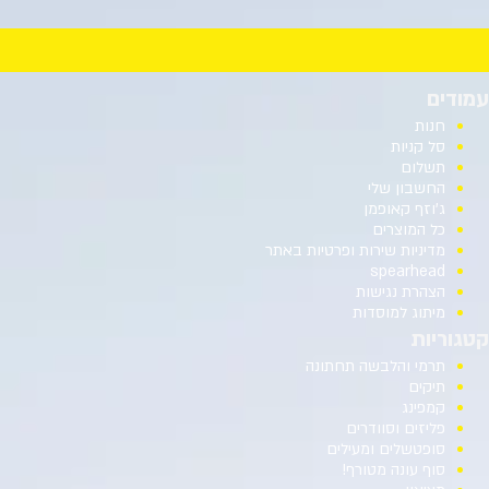
עמודים
חנות
סל קניות
תשלום
החשבון שלי
ג’וזף קאופמן
כל המוצרים
מדיניות שירות ופרטיות באתר
spearhead
הצהרת נגישות
מיתוג למוסדות
קטגוריות
תרמי והלבשה תחתונה
תיקים
קמפינג
פליזים וסוודרים
סופטשלים ומעילים
סוף עונה מטורף!