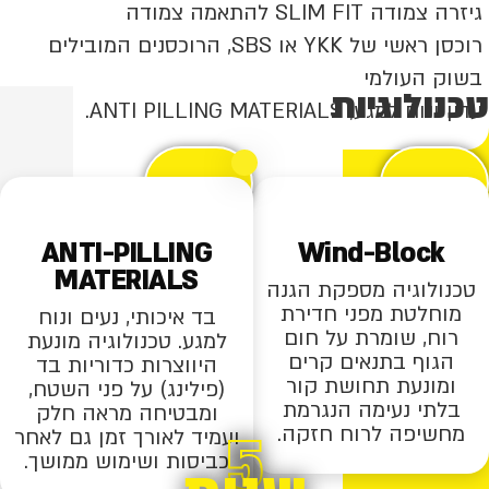
גיזרה צמודה SLIM FIT להתאמה צמודה
רוכסן ראשי של YKK או SBS, הרוכסנים המובילים
בשוק העולמי
טכנולוגיות
עדין ונוח למגע, ANTI PILLING MATERIALS.
ANTI-PILLING
Wind-Block
MATERIALS
טכנולוגיה מספקת הגנה
מוחלטת מפני חדירת
בד איכותי, נעים ונוח
רוח, שומרת על חום
למגע. טכנולוגיה מונעת
הגוף בתנאים קרים
היווצרות כדוריות בד
ומונעת תחושת קור
(פילינג) על פני השטח,
בלתי נעימה הנגרמת
ומבטיחה מראה חלק
5
מחשיפה לרוח חזקה.
ועמיד לאורך זמן גם לאחר
כביסות ושימוש ממושך.