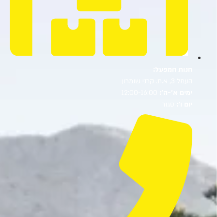
חנות המפעל:
העמל 3, א.ת. קרני שומרון
ימים א’-ה’:
12:00-16:00
יום ו’:
סגור