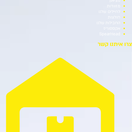
מציאון
מזוודות
לחיילים שלנו
חולצות
החבילות שלנו
אקססוריז
SpearHead
צרו איתנו קשר