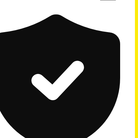
המקורי
הנוכחי
היה:
הוא:
312 ₪.
390 ₪.