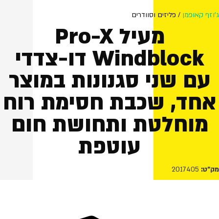
ג'וזף קאופמן
/ פליזים וסוודרים
מעיל Pro-X
Windblock דו-צדדי
עם שני סגנונות במוצר
אחד, שכבת חסימת רוח
מוחלטת ותחושת חום
עוטפת
מק"ט:
2017405