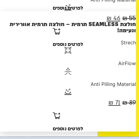
לפרטים נוספים
המחיר
המחיר
₪
46
₪
55
חולצת SEAMLESS תרמית – חולצה תרמית אוורירית
המקורי
הנוכחי
ונעימה!
היה:
הוא:
Strech
לפרטים נוספים
46 ₪.
55 ₪.
AirFlow
Anti Pilling Material
המחיר
המחיר
₪
71
₪
89
המקורי
הנוכחי
היה:
הוא:
לפרטים נוספים
71 ₪.
89 ₪.