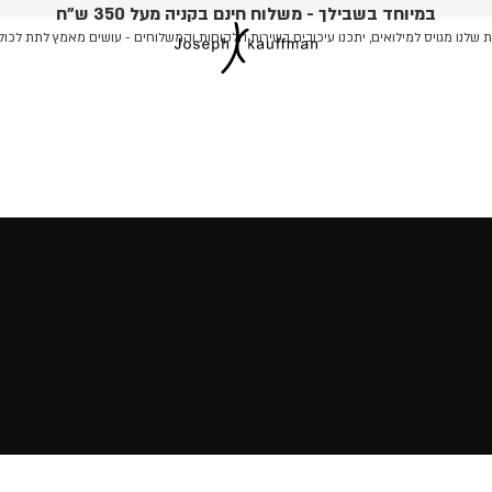
במיוחד בשבילך - משלוח חינם בקניה מעל 350 ש"ח
שלנו מגויס למילואים, יתכנו עיכובים בשירות הלקוחות והמשלוחים - עושים מאמץ לתת לכול