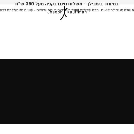
במיוחד בשבילך - משלוח חינם בקניה מעל 350 ש"ח
שלנו מגויס למילואים, יתכנו עיכובים בשירות הלקוחות והמשלוחים - עושים מאמץ לתת לכול